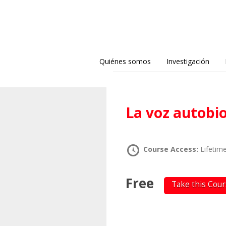
Quiénes somos
Investigación
La voz autobi
Course Access:
Lifetim
Free
Take this Cou