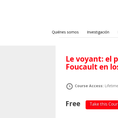
Quiénes somos
Investigación
Le voyant: el pensamiento de Michel
Foucault en lo
Course Access:
Lifetim
Free
Take this Cou