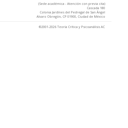
(Sede académica - Atención con previa cita)
Cascada 180
Colonia Jardínes del Pedregal de San Ángel
Alvaro Obregón, CP 01900, Ciudad de México
©2001-2026 Teoría Crítica y Psicoanálisis AC