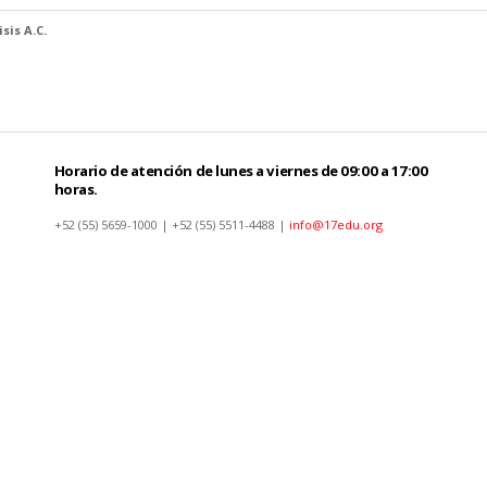
sis A.C.
Horario de atención de lunes a viernes de 09:00 a 17:00
horas.
+52 (55) 5659-1000 | +52 (55) 5511-4488 |
info@17edu.org