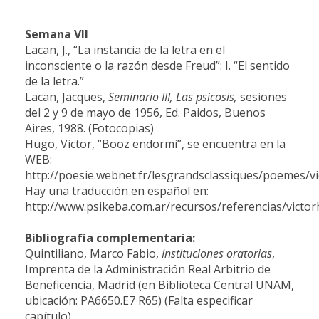
Semana V
II
Lacan, J., “La instancia de la letra en el
inconsciente o la razón desde Freud”: I. “El sentido
de la letra
.”
Lacan, Jacques,
Seminario III, Las psicosis,
sesiones
del 2 y 9 de mayo de 1956, Ed. Paidos, Buenos
Aires, 1988. (Fotocopias)
Hugo, Victor, “Booz endormi”, se encuentra en la
WEB:
http://poesie.webnet.fr/lesgrandsclassiques/poemes/
Hay una traducción en español en:
http://www.psikeba.com.ar/recursos/referencias/vict
Bibliografía complementaria:
Quintiliano
, Marco Fabio,
Instituciones oratorias
,
Imprenta de la Administración Real Arbitrio de
Beneficencia, Madrid (en Biblioteca Central UNAM,
ubicación: PA6650.E7 R65) (Falta especificar
capítulo).