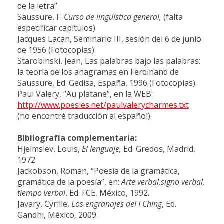
de la letra”.
Saussure, F.
Curso de lingüística general,
(falta
especificar capítulos)
Jacques Lacan, Seminario III
, sesión del 6 de junio
de 1956 (Fotocopias).
Starobinski, Jean, Las palabras bajo las palabras:
la teoría de los anagramas en Ferdinand de
Saussure, Ed. Gedisa, España, 1996
(Fotocopias).
Paul Valery, “Au platane”, en la WEB:
http://www.poesies.net/paulvalerycharmes.txt
(no encontré traducción al español).
Bibliografía complementaria:
Hjelmslev, Louis,
El lenguaje,
Ed. Gredos, Madrid,
1972
Jackobson, Roman, “Poesía de la gramática,
gramática de la poesía”, en:
Arte verbal,signo verbal,
tiempo verbal
, Ed. FCE, México, 1992.
Javary, Cyrille,
Los engranajes del I Ching
, Ed.
Gandhi, México, 2009.