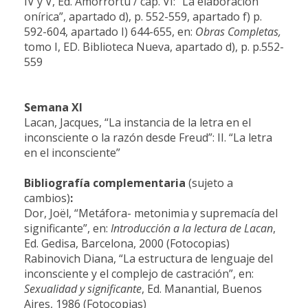
IV y V, Ed. Amorrortu / cap. VI: “La elaboración
onírica”, apartado d), p. 552-559, apartado f) p.
592-604, apartado I) 644-655, en:
Obras Completas,
tomo I, ED. Biblioteca Nueva, apartado d), p. p.552-
559
Semana
XI
Lacan, Jacques, “La instancia de la letra en el
inconsciente o la razón desde Freud”: II
. “La letra
en el inconsciente”
Bibliografía complementaria
(sujeto a
cambios)
:
Dor, Joël, “Metáfora- metonimia y supremacía del
significante”
, en:
Introducción a la lectura de Lacan
,
Ed. Gedisa, Barcelona, 2000 (Fotocopias)
Rabinovich Diana, “La estructura de lenguaje del
inconsciente y el complejo de castración”, en:
Sexualidad y significante
, Ed. Manantial, Buenos
Aires, 1986 (Fotocopias)