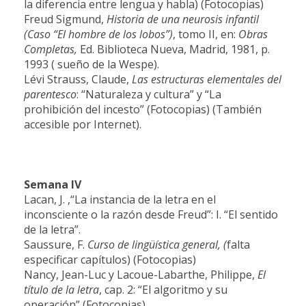
la diferencia entre lengua y habla) (Fotocopias)
Freud Sigmund,
Historia de una neurosis infantil
(Caso “El hombre de los lobos”)
, tomo II, en:
Obras
Completas,
Ed.
Biblioteca Nueva, Madrid, 1981, p.
1993 ( sueño de la Wespe).
Lévi Strauss, Claude,
Las estructuras elementales del
parentesco
: “Naturaleza y cultura” y “La
prohibición del incesto” (Fotocopias) (También
accesible por Internet).
Semana IV
Lacan, J. ,“La instancia de la letra en el
inconsciente o la razón desde Freud”: I. “El sentido
de la letra”.
Saussure, F.
Curso de lingüística general, (
falta
especificar capítulos) (Fotocopias)
Nancy, Jean-Luc y Lacoue-Labarthe, Philippe,
El
título de la letra
, cap. 2: “El algoritmo y su
operación” (Fotocopias)