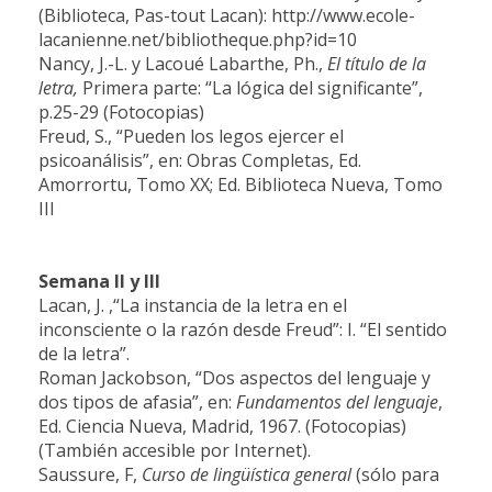
(Biblioteca, Pas-tout Lacan): http://www.ecole-
lacanienne.net/bibliotheque.php?id=10
Nancy, J.-L. y Lacoué Labarthe, Ph.,
El título de la
letra,
Primera parte: “La lógica del significante”,
p.25-29 (Fotocopias)
Freud, S., “Pueden los legos ejercer el
psicoanálisis”, en: Obras Completas, Ed.
Amorrortu, Tomo XX; Ed. Biblioteca Nueva, Tomo
III
Semana II y III
Lacan, J.
,“La instancia de la letra en el
inconsciente o la razón desde Freud”: I. “El sentido
de la letra”.
Roman Jackobson, “Dos aspectos del lenguaje y
dos tipos de afasia”, en:
Fundamentos del lenguaje
,
Ed. Ciencia Nueva, Madrid, 1967. (Fotocopias)
(También accesible por Internet).
Saussure, F,
Curso de lingüística general
(sólo para