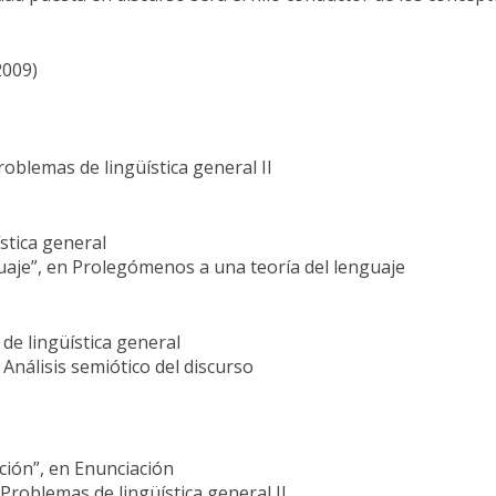
2009)
oblemas de lingüística general II
ística general
guaje”, en Prolegómenos a una teoría del lenguaje
de lingüística general
 Análisis semiótico del discurso
ción”, en Enunciación
Problemas de lingüística general II