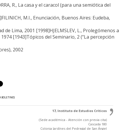
RA, R., La casa y el caracol (para una semiótica del
4]FILINICH, M.I., Enunciación, Buenos Aires: Eudeba,
dad de Lima, 2001 [1998]HJELMSLEV, L., Prolegómenos a
, 1974 [1943]Tópicos del Seminario, 2 (“La percepción
ores), 2002
A BOLETINES
17, Instituto de Estudios Críticos
(Sede académica - Atención con previa cita)
Cascada 180
Colonia Jardínes del Pedregal de San Ángel