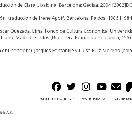
aducción de Clara Ubaldina, Barcelona: Gedisa, 2004 [2002]DOR
ción, traducción de Irene Agoff, Barcelona: Paidós, 1986 [198
 Óscar Quezada, Lima: Fondo de Cultura Económica, Universi
e Liaño, Madrid: Gredos (Biblioteca Románica Hispánica, 155)
 enunciación”), Jacques Fontanille y Luisa Ruiz Moreno (edit
SOBRE EL TRABAJO EN LÍNEA
AVISO DE PRIVACIDAD
SUSCRIPCIÓN 
sis A.C.