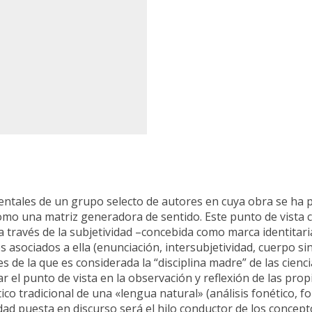
ntales de un grupo selecto de autores en cuya obra se ha p
omo una matriz generadora de sentido. Este punto de vista 
 a través de la subjetividad –concebida como marca identitar
os asociados a ella (enunciación, intersubjetividad, cuerpo s
s de la que es considerada la “disciplina madre” de las cienci
lar el punto de vista en la observación y reflexión de las pro
tico tradicional de una «lengua natural» (análisis fonético, f
etividad puesta en discurso será el hilo conductor de los conc