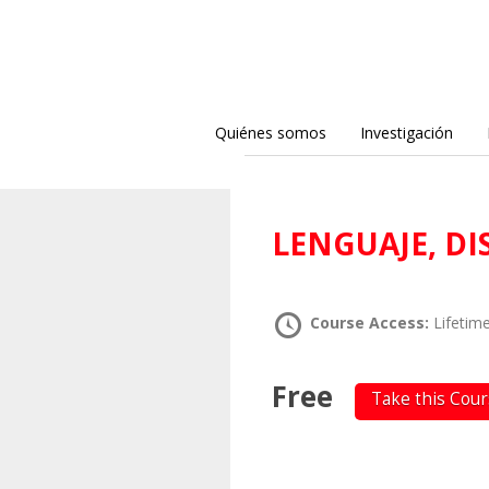
Quiénes somos
Investigación
LENGUAJE, D
Course Access:
Lifetim
Free
Take this Cou