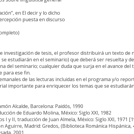
ión”, en El decir y lo dicho
ercepción puesta en discurso
completo)
e investigación de tesis, el profesor distribuirá un texto d
e estudiarán en el seminario) que deberá ser resuelta y de
ana del seminario; cualquier duda que surja en el avance del
 para ese fin.
emanales de las lecturas incluidas en el programa y/o report
ial importante para enriquecer los temas que se estudiarán
amón Alcalde, Barcelona: Paidós, 1990
cción de Eduardo Molina, México: Siglo XXI, 1982
I y II, traducción de Juan Almela, México: Siglo XXI, 1971 [1
ón Aguirre, Madrid: Gredos, (Biblioteca Románica Hispánica, 
osada, 2001