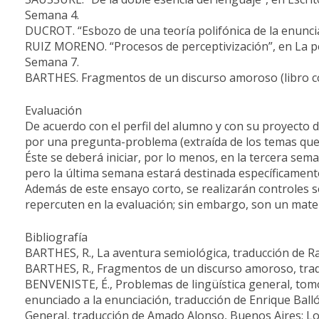
Semana 4.
DUCROT. “Esbozo de una teoría polifónica de la enunciac
RUIZ MORENO. “Procesos de perceptivización”, en La p
Semana 7.
BARTHES. Fragmentos de un discurso amoroso (libro 
Evaluación
De acuerdo con el perfil del alumno y con su proyecto d
por una pregunta-problema (extraída de los temas que s
Éste se deberá iniciar, por lo menos, en la tercera sem
pero la última semana estará destinada específicamente
Además de este ensayo corto, se realizarán controles s
repercuten en la evaluación; sin embargo, son un mater
Bibliografía
BARTHES, R., La aventura semiológica, traducción de R
BARTHES, R., Fragmentos de un discurso amoroso, tradu
BENVENISTE, É., Problemas de lingüística general, tomos 
enunciado a la enunciación, traducción de Enrique Ball
General, traducción de Amado Alonso, Buenos Aires: L