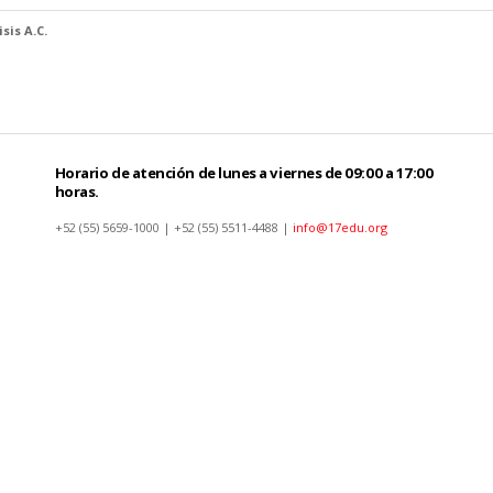
sis A.C.
Horario de atención de lunes a viernes de 09:00 a 17:00
horas.
+52 (55) 5659-1000 | +52 (55) 5511-4488 |
info@17edu.org