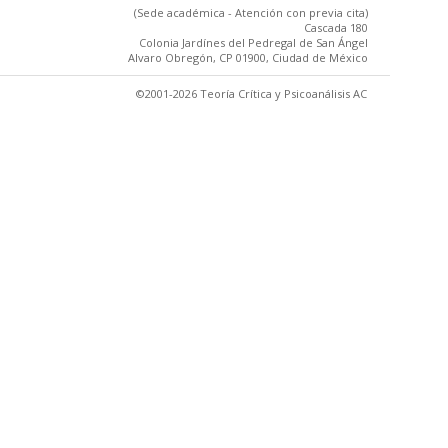
(Sede académica - Atención con previa cita)
Cascada 180
Colonia Jardínes del Pedregal de San Ángel
Alvaro Obregón, CP 01900, Ciudad de México
©2001-2026 Teoría Crítica y Psicoanálisis AC