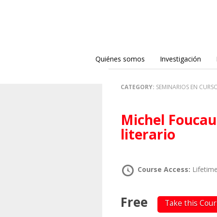
Quiénes somos
Investigación
CATEGORY:
SEMINARIOS EN CURS
Michel Foucault: decir verddero y decir
literario
Course Access:
Lifetim
Free
Take this Cou