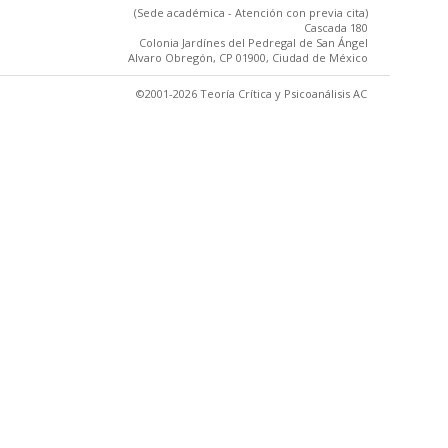
(Sede académica - Atención con previa cita)
Cascada 180
Colonia Jardínes del Pedregal de San Ángel
Alvaro Obregón, CP 01900, Ciudad de México
©2001-2026 Teoría Crítica y Psicoanálisis AC