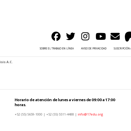
SOBRE EL TRABAJO EN LÍNEA
AVISO DE PRIVACIDAD
SUSCRIPCIÓN 
sis A.C.
Horario de atención de lunes a viernes de 09:00 a 17:00
horas.
+52 (55) 5659-1000 | +52 (55) 5511-4488 |
info@17edu.org