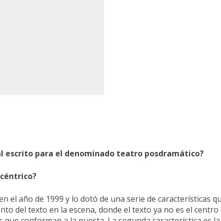
al escrito para el denominado teatro posdramático?
céntrico?
l año de 1999 y lo dotó de una serie de características qu
ento del texto en la escena, donde el texto ya no es el centr
s que conforman a la puesta. La segunda característica es la