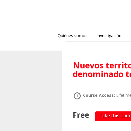
Quiénes somos
Investigación
Nuevos territorios textuales dentro del
denominado t
Course Access:
Lifetim
Free
Take this Cou