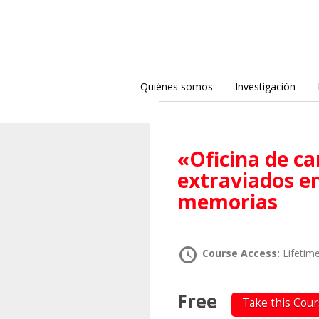
Quiénes somos
Investigación
«Oficina de cartas perdidas: pedazos
extraviados en
memorias
Course Access:
Lifetim
Free
Take this Cou