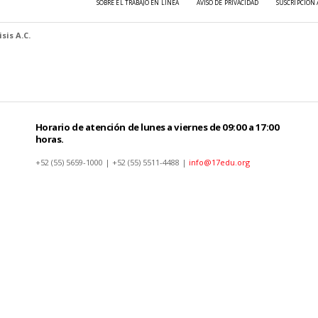
SOBRE EL TRABAJO EN LÍNEA
AVISO DE PRIVACIDAD
SUSCRIPCIÓN 
sis A.C.
Horario de atención de lunes a viernes de 09:00 a 17:00
horas.
+52 (55) 5659-1000 | +52 (55) 5511-4488 |
info@17edu.org