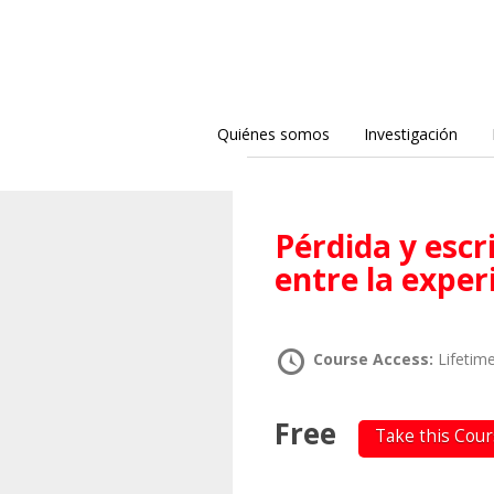
Quiénes somos
Investigación
Pérdida y escritura: un juego paradójico
entre la exper
Course Access:
Lifetim
Free
Take this Cou