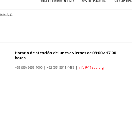
SOBRE EL TRABAJO EN LÍNEA
AVISO DE PRIVACIDAD
SUSCRIPCIÓN 
sis A.C.
Horario de atención de lunes a viernes de 09:00 a 17:00
horas.
+52 (55) 5659-1000 | +52 (55) 5511-4488 |
info@17edu.org