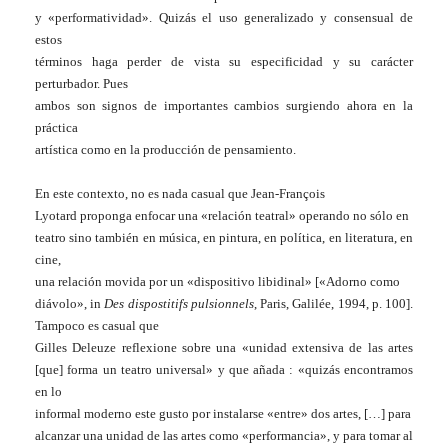
y «performatividad». Quizás el uso generalizado y consensual de
estos
términos haga perder de vista su especificidad y su carácter
perturbador. Pues
ambos son signos de importantes cambios surgiendo ahora en la
práctica
artística como en la producción de pensamiento.
En este contexto, no es nada casual que Jean-François
Lyotard proponga enfocar una «relación teatral» operando no sólo en
teatro sino también en música, en pintura, en política, en literatura, en
cine,
una relación movida por un «dispositivo libidinal» [«Adorno como
diávolo», in
Des dispostitifs pulsionnels
, Paris, Galilée, 1994, p. 100].
Tampoco es casual que
Gilles Deleuze reflexione sobre una «unidad extensiva de las artes
[que] forma un teatro universal» y que añada : «quizás encontramos
en lo
informal moderno este gusto por instalarse «entre» dos artes, […] para
alcanzar una unidad de las artes como «performancia», y para tomar al