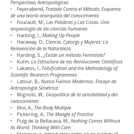
Perspectivas Antropológicas
• Feyerabend,
Tratado Contra el Método: Esquema
de una teoría anarquista del conocimiento
• Foucault, M.,
Las Palabras y Las Cosas. Una
arqueología de las ciencias humanas
• Hacking, I.,
Making Up People
• Haraway, D.,
Ciencia, Cyborgs y Mujeres: La
Reinvención de la Naturaleza
• Harding, S.,
¿Existe un método Feminista?
• Kuhn,
La Estructura de las Revoluciones Científicas
• Lakatos, I.,
Falsification and the Methodology of
Scientific Research Programmes
• Latour, B.,
Nunca Fuimos Modernos: Ensayo de
Antropología Simétrica
• Mignolo, W.,
Geopolítica de la sensibilidad y del
conocimiento
• Mol, A.,
The Body Multiple
• Pickering, A.,
The Mangle of Practice
• Puig de la Bellacasa, M.,
Nothing Comes Without
its World: Thinking With Care
• Stengers, I.,
Introductory notes on an ecology of