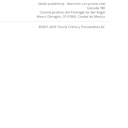
(Sede académica - Atención con previa cita)
Cascada 180
Colonia Jardínes del Pedregal de San Ángel
Alvaro Obregón, CP 01900, Ciudad de México
©2001-2026 Teoría Crítica y Psicoanálisis AC