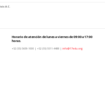
sis A.C.
Horario de atención de lunes a viernes de 09:00 a 17:00
horas.
+52 (55) 5659-1000 | +52 (55) 5511-4488 |
info@17edu.org