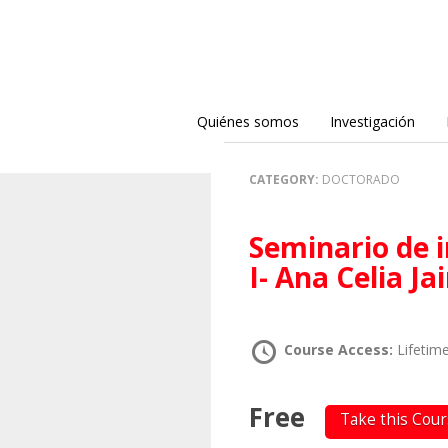
Quiénes somos
Investigación
CATEGORY:
DOCTORADO
Seminario de investigación en Teoría crítica
I- Ana Celia J
Course Access:
Lifetim
Free
Take this Cou