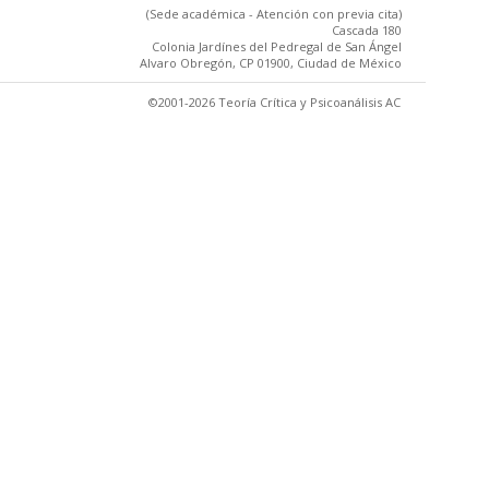
(Sede académica - Atención con previa cita)
Cascada 180
Colonia Jardínes del Pedregal de San Ángel
Alvaro Obregón, CP 01900, Ciudad de México
©2001-2026 Teoría Crítica y Psicoanálisis AC