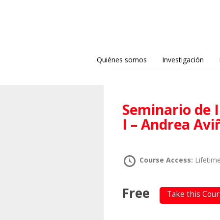
Quiénes somos
Investigación
Seminario de Investigación en Teoría Crítica
I – Andrea Avi
Course Access:
Lifetim
Free
Take this Cou