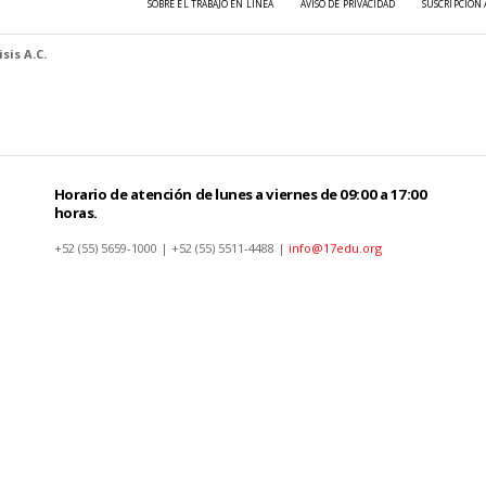
SOBRE EL TRABAJO EN LÍNEA
AVISO DE PRIVACIDAD
SUSCRIPCIÓN 
sis A.C.
Horario de atención de lunes a viernes de 09:00 a 17:00
horas.
+52 (55) 5659-1000 | +52 (55) 5511-4488 |
info@17edu.org