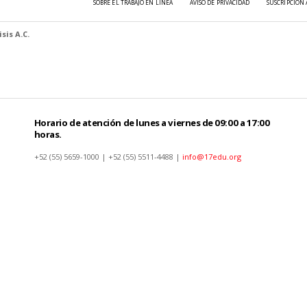
SOBRE EL TRABAJO EN LÍNEA
AVISO DE PRIVACIDAD
SUSCRIPCIÓN 
sis A.C.
Horario de atención de lunes a viernes de 09:00 a 17:00
horas.
+52 (55) 5659-1000 | +52 (55) 5511-4488 |
info@17edu.org