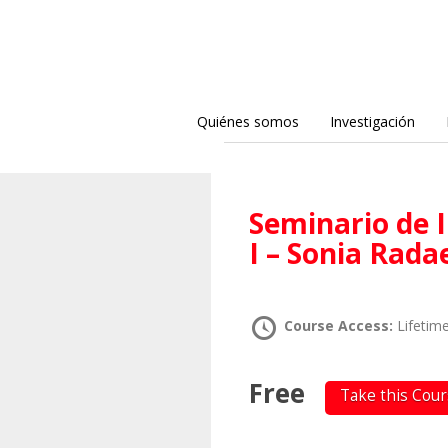
Quiénes somos
Investigación
Seminario de Investigación en Teoría Crítica
I – Sonia Radae
Course Access:
Lifetim
Free
Take this Cou