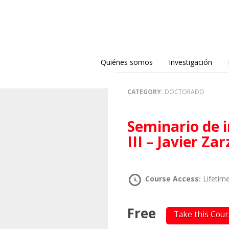
Quiénes somos
Investigación
CATEGORY:
DOCTORADO
Seminario de investigación en Teoría crítica
III – Javier Za
Course Access:
Lifetim
Free
Take this Cou