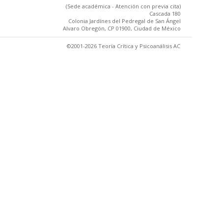
(Sede académica - Atención con previa cita)
Cascada 180
Colonia Jardínes del Pedregal de San Ángel
Alvaro Obregón, CP 01900, Ciudad de México
©2001-2026 Teoría Crítica y Psicoanálisis AC