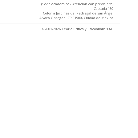
(Sede académica - Atención con previa cita)
Cascada 180
Colonia Jardínes del Pedregal de San Ángel
Alvaro Obregón, CP 01900, Ciudad de México
©2001-2026 Teoría Crítica y Psicoanálisis AC