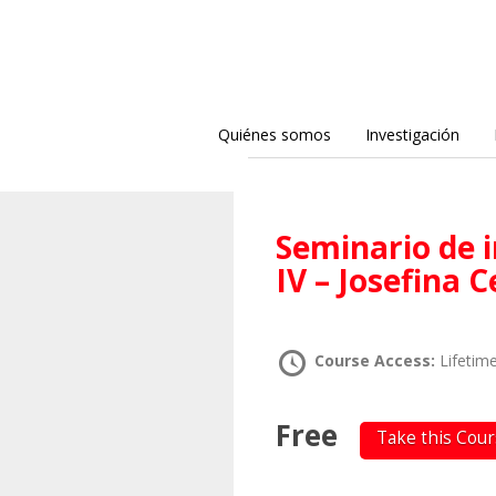
Quiénes somos
Investigación
Seminario de investigación en teoría crítica
IV – Josefina 
Course Access:
Lifetim
Free
Take this Cou