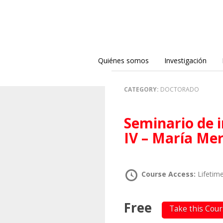
Quiénes somos
Investigación
CATEGORY:
DOCTORADO
Seminario de investigación en teoría crítica
IV – María Me
Course Access:
Lifetim
Free
Take this Cou