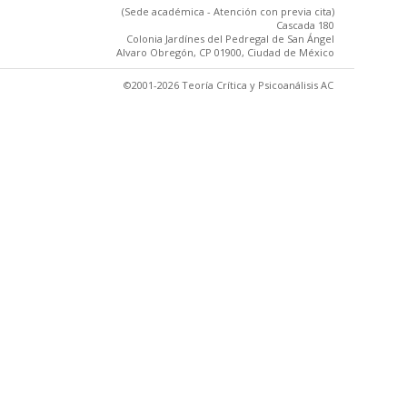
(Sede académica - Atención con previa cita)
Cascada 180
Colonia Jardínes del Pedregal de San Ángel
Alvaro Obregón, CP 01900, Ciudad de México
©2001-2026 Teoría Crítica y Psicoanálisis AC