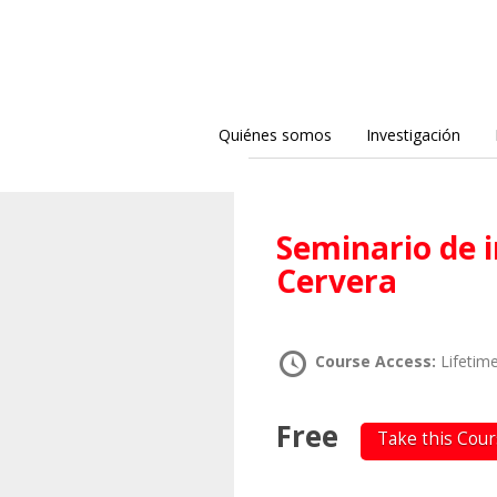
Quiénes somos
Investigación
Seminario de investigación II – Josefina
Cervera
Course Access:
Lifetim
Free
Take this Cou