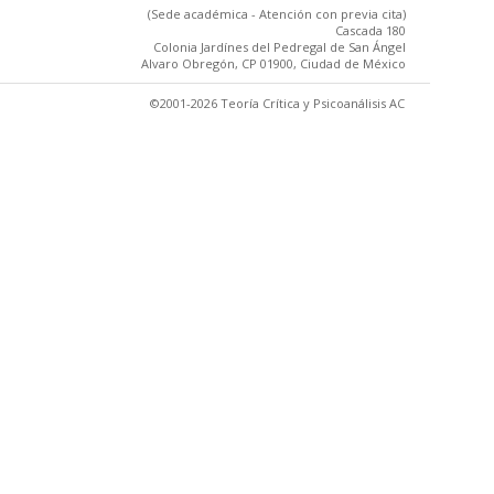
(Sede académica - Atención con previa cita)
Cascada 180
Colonia Jardínes del Pedregal de San Ángel
Alvaro Obregón, CP 01900, Ciudad de México
©2001-2026 Teoría Crítica y Psicoanálisis AC