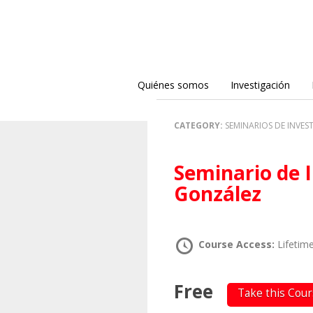
Quiénes somos
Investigación
CATEGORY:
SEMINARIOS DE INVES
Seminario de Investigación III – Lilián
González
Course Access:
Lifetim
Free
Take this Cou