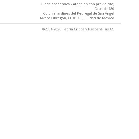
(Sede académica - Atención con previa cita)
Cascada 180
Colonia Jardínes del Pedregal de San Ángel
Alvaro Obregón, CP 01900, Ciudad de México
©2001-2026 Teoría Crítica y Psicoanálisis AC