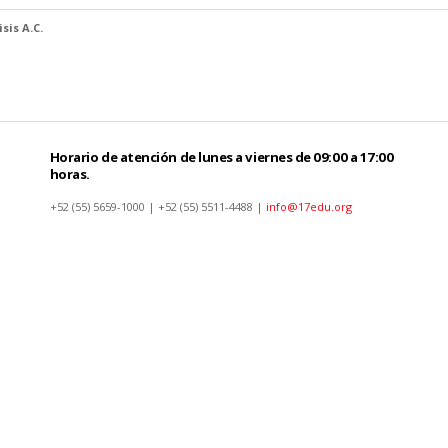
sis A.C.
Horario de atención de lunes a viernes de 09:00 a 17:00
horas.
+52 (55) 5659-1000 | +52 (55) 5511-4488 |
info@17edu.org