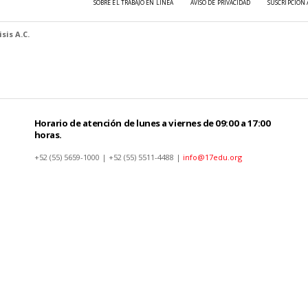
SOBRE EL TRABAJO EN LÍNEA
AVISO DE PRIVACIDAD
SUSCRIPCIÓN 
sis A.C.
Horario de atención de lunes a viernes de 09:00 a 17:00
horas.
+52 (55) 5659-1000 | +52 (55) 5511-4488 |
info@17edu.org