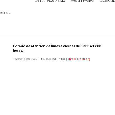
SOBRE EL TRABAJO EN LÍNEA
AVISO DE PRIVACIDAD
SUSCRIPCIÓN 
sis A.C.
Horario de atención de lunes a viernes de 09:00 a 17:00
horas.
+52 (55) 5659-1000 | +52 (55) 5511-4488 |
info@17edu.org