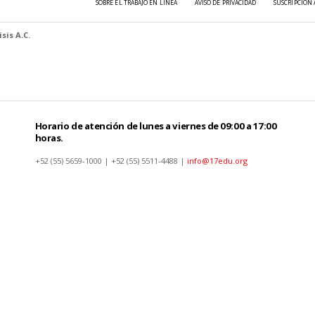
SOBRE EL TRABAJO EN LÍNEA
AVISO DE PRIVACIDAD
SUSCRIPCIÓN 
sis A.C.
Horario de atención de lunes a viernes de 09:00 a 17:00
horas.
+52 (55) 5659-1000 | +52 (55) 5511-4488 |
info@17edu.org