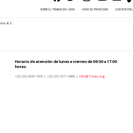
SOBRE EL TRABAJO EN LÍNEA
AVISO DE PRIVACIDAD
SUSCRIPCIÓN 
sis A.C.
Horario de atención de lunes a viernes de 09:00 a 17:00
horas.
+52 (55) 5659-1000 | +52 (55) 5511-4488 |
info@17edu.org