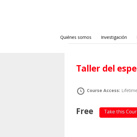
Quiénes somos
Investigación
Taller del esp
Course Access:
Lifetim
Free
Take this Cou