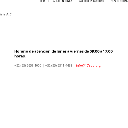
SOBRE EL TRABAJO EN LÍNEA
AVISO DE PRIVACIDAD
SUSCRIPCIÓN 
sis A.C.
Horario de atención de lunes a viernes de 09:00 a 17:00
horas.
+52 (55) 5659-1000 | +52 (55) 5511-4488 |
info@17edu.org