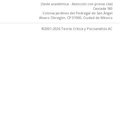
(Sede académica - Atención con previa cita)
Cascada 180
Colonia Jardínes del Pedregal de San Ángel
Alvaro Obregón, CP 01900, Ciudad de México
©2001-2026 Teoría Crítica y Psicoanálisis AC