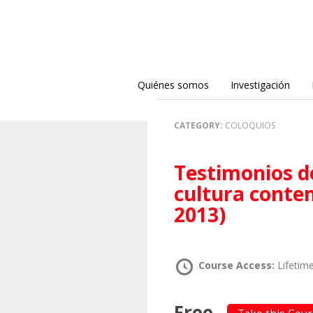
Quiénes somos
Investigación
CATEGORY:
COLOQUIOS
Testimonios del XV Coloquio: Itinearios de la
cultura conte
2013)
Course Access:
Lifetim
Free