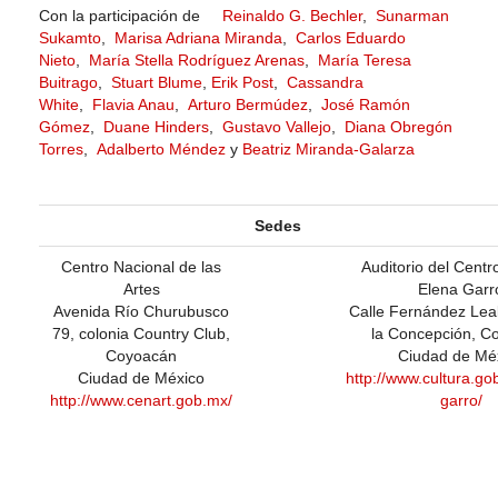
Con la participación de
Reinaldo G. Bechler
,
Sunarman
Sukamto
,
Marisa Adriana Miranda
,
Carlos Eduardo
Nieto
,
María Stella Rodríguez Arenas
,
María Teresa
Buitrago
,
Stuart Blume
,
Erik Post
,
Cassandra
White
,
Flavia Anau
,
Arturo Bermúdez
,
José Ramón
Gómez
,
Duane Hinders
,
Gustavo Vallejo
,
Diana Obregón
Torres
,
Adalberto Méndez
y
Beatriz Miranda-Galarza
Sedes
Centro Nacional de las
Auditorio del Centr
Artes
Elena Garr
Avenida Río Churubusco
Calle Fernández Leal
79, colonia Country Club,
la Concepción, C
Coyoacán
Ciudad de Mé
Ciudad de México
http://www.cultura.go
http://www.cenart.gob.mx/
garro/