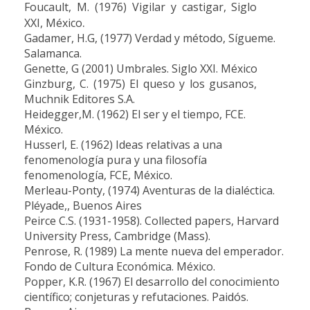
Foucault, M. (1976) Vigilar y castigar, Siglo
.
XXI, México
Gadamer, H.G, (1977) Verdad y método, Sígueme.
Salamanca.
Genette, G (2001) Umbrales. Siglo XXI. México
Ginzburg, C. (1975) El queso y los gusanos,
Muchnik Editores S.A.
Heidegger,M. (1962) El ser y el tiempo, FCE.
México.
Husserl, E. (1962) Ideas relativas a una
fenomenología pura y una filosofía
fenomenología, FCE, México.
Merleau-Ponty, (1974) Aventuras de la dialéctica.
Pléyade,, Buenos Aires
Peirce C.S. (1931-1958). Collected papers, Harvard
University Press, Cambridge (Mass).
Penrose, R. (1989) La mente nueva del emperador.
Fondo de Cultura Económica. México.
Popper, K.R. (1967) El desarrollo del conocimiento
científico; conjeturas y refutaciones.
Paidós.