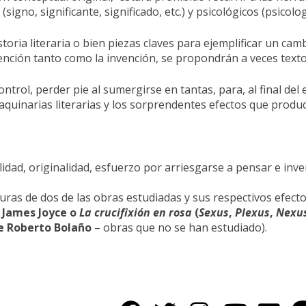
igno, significante, significado, etc.) y psicológicos (psicologí
oria literaria o bien piezas claves para ejemplificar un c
nción tanto como la invención, se propondrán a veces textos 
trol, perder pie al sumergirse en tantas, para, al final de
maquinarias literarias y los sorprendentes efectos que produ
alidad, originalidad, esfuerzo por arriesgarse a pensar e inv
as de dos de las obras estudiadas y sus respectivos efectos
 James Joyce o
La crucifixión en rosa
(
Sexus
,
Plexus
,
Nexu
e Roberto Bolaño
– obras que no se han estudiado).