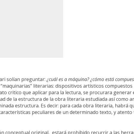
tari solían preguntar:
¿cuál es a máquina? ¿cómo está compues
aquinarias” literarias: dispositivos artísticos compuestos
to critico que aplicar para la lectura, se procurara generar 
ad de la estructura de la obra literaria estudiada así como a
inada estructura. Es decir: para cada obra literaria, habrá
s características peculiares de un determinado texto, y atent
ción conceptual original, estará prohibido recurrir a las he