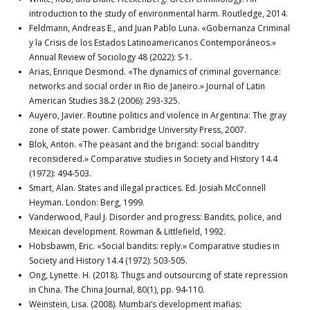
introduction to the study of environmental harm. Routledge, 2014.
Feldmann, Andreas E., and Juan Pablo Luna. «Gobernanza Criminal
y la Crisis de los Estados Latinoamericanos Contemporáneos.»
Annual Review of Sociology 48 (2022): S-1.
Arias, Enrique Desmond. «The dynamics of criminal governance:
networks and social order in Rio de Janeiro.» Journal of Latin
American Studies 38.2 (2006): 293-325.
Auyero, Javier. Routine politics and violence in Argentina: The gray
zone of state power. Cambridge University Press, 2007.
Blok, Anton. «The peasant and the brigand: social banditry
reconsidered.» Comparative studies in Society and History 14.4
(1972): 494-503.
Smart, Alan. States and illegal practices. Ed. Josiah McConnell
Heyman. London: Berg, 1999.
Vanderwood, Paul J. Disorder and progress: Bandits, police, and
Mexican development. Rowman & Littlefield, 1992.
Hobsbawm, Eric. «Social bandits: reply.» Comparative studies in
Society and History 14.4 (1972): 503-505.
Ong, Lynette. H. (2018). Thugs and outsourcing of state repression
in China. The China Journal, 80(1), pp. 94-110.
Weinstein, Lisa. (2008). Mumbai’s development mafias: