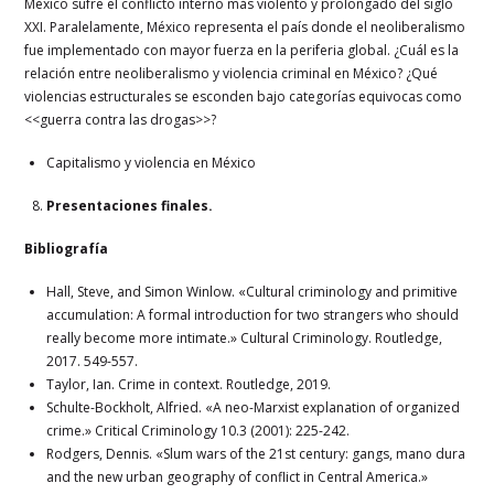
México sufre el conflicto interno más violento y prolongado del siglo
XXI. Paralelamente, México representa el país donde el neoliberalismo
fue implementado con mayor fuerza en la periferia global. ¿Cuál es la
relación entre neoliberalismo y violencia criminal en México? ¿Qué
violencias estructurales se esconden bajo categorías equivocas como
<<guerra contra las drogas>>?
Capitalismo y violencia en México
Presentaciones finales.
Bibliografía
Hall, Steve, and Simon Winlow. «Cultural criminology and primitive
accumulation: A formal introduction for two strangers who should
really become more intimate.» Cultural Criminology. Routledge,
2017. 549-557.
Taylor, Ian. Crime in context. Routledge, 2019.
Schulte-Bockholt, Alfried. «A neo-Marxist explanation of organized
crime.» Critical Criminology 10.3 (2001): 225-242.
Rodgers, Dennis. «Slum wars of the 21st century: gangs, mano dura
and the new urban geography of conflict in Central America.»