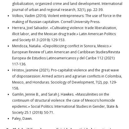
globalization, organized crime and land development. International
journal of urban and regional research, 32(1), pp. 22-39.
Volkov, Vadim (2016). Violent entrepreneurs: The use of force in the
making of Russian capitalism. Cornell University Press.
Herrera, Joel Salvador. «Cultivating violence: trade liberalization,
illicit labor, and the Mexican drug trade.» Latin American Politics
and Society 61.3 (2019): 129-153.
Mendoza, Natalia. «Depoliticizing conflict in Sonora, Mexico.»
European Review of Latin American and Caribbean Studies/Revista
Europea de Estudios Latinoamericanos y del Caribe 112 (2021):
117-136.
Hristov, Jasmine (2021). Pro-capitalist violence and the great wave
of dispossession: Armed actors and agrarian conflicts in Colombia,
Mexico, and Honduras. Sociology of Development, 7(2), pp. 129-
158.
Gamlin, Jennie B., and Sarah J. Hawkes. «Masculinities on the
continuum of structural violence: the case of Mexico’s homicide
epidemic.» Social Politics: International Studies in Gender, State &
Society 25.1 (2018): 50-71.
Paley, Dawn.