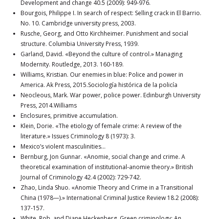
Development and change 40.5 (2009): 949-976.
Bourgois, Philippe I. In search of respect: Selling crack in El Barrio.
No. 10. Cambridge university press, 2003.
Rusche, Georg, and Otto Kirchheimer. Punishment and social
structure. Columbia University Press, 1939.
Garland, David. «Beyond the culture of control.» Managing
Modernity. Routledge, 2013. 160-189.
Williams, Kristian. Our enemies in blue: Police and power in
America. Ak Press, 2015.Sociología histórica de la policía
Neocleous, Mark. War power, police power. Edinburgh University
Press, 2014.Williams
Enclosures, primitive accumulation.
Klein, Dorie. «The etiology of female crime: A review of the
literature.» Issues Criminology 8 (1973): 3.
Mexico’s violent masculinities…
Bernburg, Jon Gunnar. «Anomie, social change and crime. A
theoretical examination of institutional‐anomie theory.» British
Journal of Criminology 42.4 (2002): 729-742.
Zhao, Linda Shuo. «Anomie Theory and Crime in a Transitional
China (1978—).» International Criminal Justice Review 18.2 (2008):
137-157.
White, Rob, and Diane Heckenberg. Green criminology: An