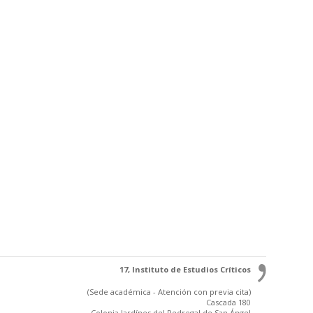
17, Instituto de Estudios Críticos
(Sede académica - Atención con previa cita)
Cascada 180
Colonia Jardínes del Pedregal de San Ángel