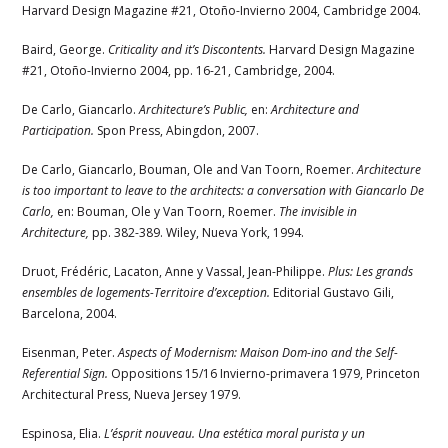
Harvard Design Magazine #21, Otoño-Invierno 2004, Cambridge 2004.
Baird, George.
Criticality and it’s Discontents.
Harvard Design Magazine
#21, Otoño-Invierno 2004, pp. 16-21, Cambridge, 2004.
De Carlo, Giancarlo.
Architecture’s Public,
en:
Architecture and
Participation.
Spon Press, Abingdon, 2007.
De Carlo, Giancarlo, Bouman, Ole and Van Toorn, Roemer.
Architecture
is too important to leave to the architects: a conversation with Giancarlo De
Carlo,
en: Bouman, Ole y Van Toorn, Roemer.
The invisible in
Architecture,
pp. 382-389. Wiley, Nueva York, 1994.
Druot, Frédéric, Lacaton, Anne y Vassal, Jean-Philippe.
Plus: Les grands
ensembles de logements-Territoire d’exception.
Editorial Gustavo Gili,
Barcelona, 2004.
Eisenman, Peter.
Aspects of Modernism: Maison Dom-ino and the Self-
Referential Sign.
Oppositions 15/16 Invierno-primavera 1979, Princeton
Architectural Press, Nueva Jersey 1979.
Espinosa, Elia.
L’ésprit nouveau. Una estética moral purista y un