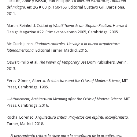
Lacaton, Anne y Vassal, Jean-Philippe.
La libertad estructural, condición
del milagro,
en: 2G # 60, p. 160-168. Editorial Gustavo Gili, Barcelona,
2011.
Martin, Reinhold.
Critical of What? Towards an Utopian Realism.
Harvard
Design Magazine #22, Primavera-verano 2005, Cambridge, 2005.
Mc Guirk, Justin.
Ciudades radicales. Un viaje a la nueva arquitectura
latinoamericana,
Editorial Turner, Madrid, 2015.
Oswalt Philip et al.
The Power of Temporary Use
Dom Publishers, Berlin,
2013.
Pérez-Gómez, Alberto.
Architecture and the Crisis of Modern Science
, MIT
Press, Cambridge, 1985.
—
Attunement, Architectural Meaning after the Crisis of Modern Science
. MIT
Press, Cambridge, 2016.
Rocha, Lorenzo.
Arquitectura crítica. Proyectos con espíritu inconformista.
Turner, Madrid, 2018.
—
El pensamiento crítico: la clave para la enseñanza de la arquitectura.