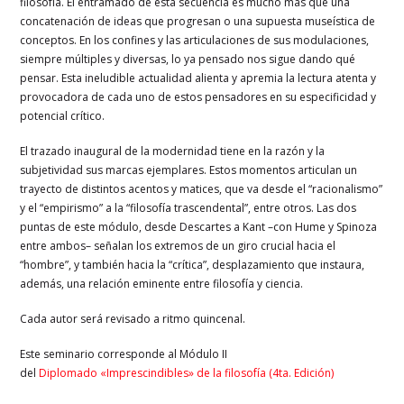
filosofía. El entramado de esta secuencia es mucho más que una
concatenación de ideas que progresan o una supuesta museística de
conceptos. En los confines y las articulaciones de sus modulaciones,
siempre múltiples y diversas, lo ya pensado nos sigue dando qué
pensar. Esta ineludible actualidad alienta y apremia la lectura atenta y
provocadora de cada uno de estos pensadores en su especificidad y
potencial crítico.
El trazado inaugural de la modernidad tiene en la razón y la
subjetividad sus marcas ejemplares. Estos momentos articulan un
trayecto de distintos acentos y matices, que va desde el “racionalismo”
y el “empirismo” a la “filosofía trascendental”, entre otros. Las dos
puntas de este módulo, desde Descartes a Kant –con Hume y Spinoza
entre ambos– señalan los extremos de un giro crucial hacia el
“hombre”, y también hacia la “crítica”, desplazamiento que instaura,
además, una relación eminente entre filosofía y ciencia.
Cada autor será revisado a ritmo quincenal.
Este seminario corresponde al Módulo II
del
Diplomado «Imprescindibles» de la filosofía (4ta. Edición)