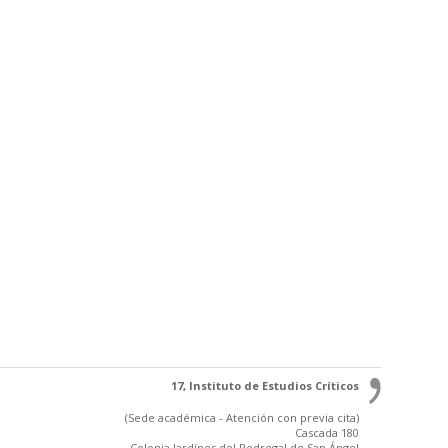
17, Instituto de Estudios Críticos
(Sede académica - Atención con previa cita)
Cascada 180
Colonia Jardínes del Pedregal de San Ángel