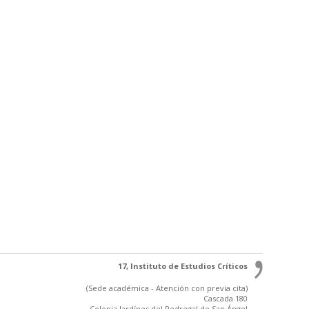
17, Instituto de Estudios Críticos
(Sede académica - Atención con previa cita)
Cascada 180
Colonia Jardínes del Pedregal de San Ángel