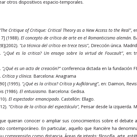
ar otros dispositivos espacio-temporales.
The Critique of Critique: Critical Theory as a New Access to the Real”
, 
7] (1988).
El concepto de crítica de arte en el Romanticismo alemán
. B
28](2002).
“La técnica del crítico en trece tesis”
, Dirección única. Madrid
.
“¿Qué es la critica? Un ensayo sobre la virtud de Foucault”
, en: 
).
“¿Qué es un acto de creación?”
conferencia dictada en la fundación F
.
Crítica y clínica
. Barcelona: Anagrama
90] (1995).
“¿Qué es la crítica? Crítica y Aufklärung”
, en: Daimon, Revis
is (1986).
El entusiasmo
. Barcelona: Gedisa.
10).
El espectador emancipado
. Castellón: Ellago.
12).
“Crítica de la crítica del espectáculo”,
Pensar desde la izquierda. M
ue quieran conocer o ampliar sus conocimientos sobre el debate ac
nto contemporáneo. En particular, aquello que Rancière ha denominado
u comprensión como distancia. Áreas de interés: filosofía, arte, estéti