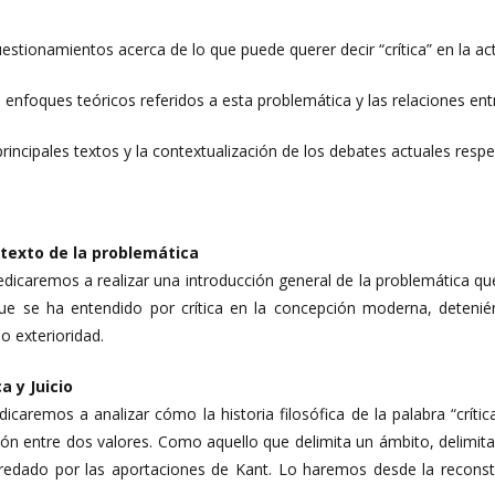
uestionamientos acerca de lo que puede querer decir “crítica” en la ac
enfoques teóricos referidos a esta problemática y las relaciones entre c
principales textos y la contextualización de los debates actuales resp
ntexto de la problemática
edicaremos a realizar una introducción general de la problemática q
que se ha entendido por crítica en la concepción moderna, deteni
o exterioridad.
ca y Juicio
icaremos a analizar cómo la historia filosófica de la palabra “crít
ión entre dos valores. Como aquello que delimita un ámbito, delimita
heredado por las aportaciones de Kant. Lo haremos desde la reconst