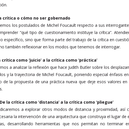
ión.
La crítica o cómo no ser gobernado
remos los postulados de Michel Foucault respecto a sus interrogante
prender “qué tipo de cuestionamiento instituye la crítica”. Atendi
 específico, sino que forma parte del trabajo de la crítica en cuestió
no también reflexionar en los modos que tenemos de interrogar.
a crítica como ‘juicio’ a la crítica como ‘práctica’
mos a analizar la reflexión que hace Judith Butler sobre los desplaza
ados y la trayectoria de Michel Foucault, poniendo especial énfasis e
no de la propuesta de una práctica nueva que deje esos valores en 
s.
De la crítica como ‘distancia’ a la crítica como ‘pliegue’
dicaremos a explorar otros modos de distancia y proximidad, así 
cesaria la intervención de una arquitectura que construya el lugar 
ias, desarrollando herramientas que nos permitan no terminar en