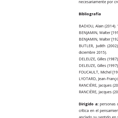
necesariamente por cre
Bibliografía
BADIOU, Alain (2014).
“
BENJAMIN, Walter [191
BENJAMIN, Walter [19
BUTLER, Judith (2002)
diciembre 2015).
DELEUZE, Gilles (1987
DELEUZE, Gilles (1997)
FOUCAULT, Michel [19
LYOTARD, Jean-Franço
RANCIÈRE, Jacques (20
RANCIÈRE, Jacques (20
Dirigido a:
personas q
crítica en el pensamie
anclado su sentido en s