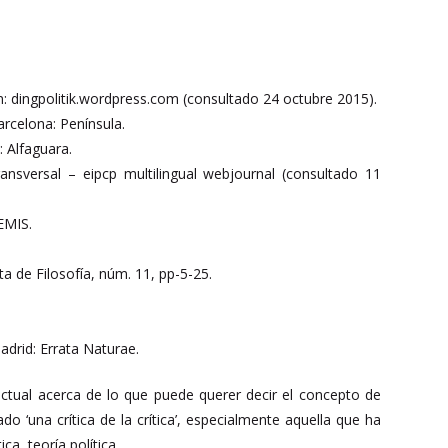
en: dingpolitik.wordpress.com (consultado 24 octubre 2015).
arcelona: Península.
: Alfaguara.
transversal – eipcp multilingual webjournal (consultado 11
EMIS.
ta de Filosofía, núm. 11, pp-5-25.
adrid: Errata Naturae.
tual acerca de lo que puede querer decir el concepto de
 ‘una crítica de la crítica’, especialmente aquella que ha
ca, teoría política.