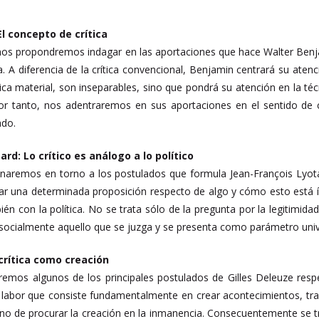
El concepto de crítica
nos propondremos indagar en las aportaciones que hace Walter Benjami
sta. A diferencia de la crítica convencional, Benjamin centrará su at
tica material, son inseparables, sino que pondrá su atención en la
 Por tanto, nos adentraremos en sus aportaciones en el sentido de 
ado.
ard: Lo crítico es análogo a lo político
onaremos en torno a los postulados que formula Jean-François Lyota
ar una determinada proposición respecto de algo y cómo esto está í
ién con la política. No se trata sólo de la pregunta por la legitimi
a socialmente aquello que se juzga y se presenta como parámetro univ
 crítica como creación
remos algunos de los principales postulados de Gilles Deleuze respe
 labor que consiste fundamentalmente en crear acontecimientos, traza
ino de procurar la creación en la inmanencia. Consecuentemente se tra