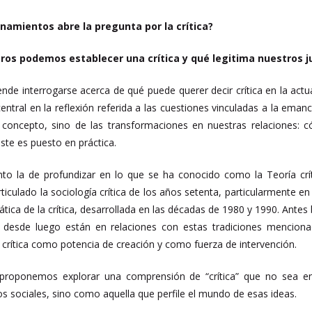
namientos abre la pregunta por la crítica?
os podemos establecer una crítica y qué legitima nuestros ju
ende interrogarse acerca de qué puede querer decir crítica en la act
entral en la reflexión referida a las cuestiones vinculadas a la emanc
concepto, sino de las transformaciones en nuestras relaciones: 
te es puesto en práctica.
anto la de profundizar en lo que se ha conocido como la Teoría c
iculado la sociología crítica de los años setenta, particularmente en
tica de la crítica, desarrollada en las décadas de 1980 y 1990. Antes 
desde luego están en relaciones con estas tradiciones mencionada
a crítica como potencia de creación y como fuerza de intervención.
 proponemos explorar una comprensión de “crítica” que no sea en
os sociales, sino como aquella que perfile el mundo de esas ideas.