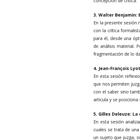
concepción de crítica.
3. Walter Benjamin: 
En la presente sesión 
con la crítica formali
para él, desde una óp
de análisis material.
fragmentación de lo d
4. Jean-François Lyot
En esta sesión reflexi
que nos permiten juzg
con el saber sino tamb
articula y se posicion
5. Gilles Deleuze: La
En esta sesión analiza
cuales se trata de una
un sujeto que juzga, s