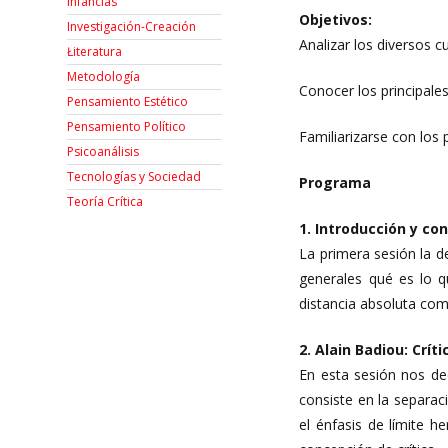
Infancias
Objetivos:
Investigación-Creación
Analizar los diversos c
Łiteratura
Metodología
Conocer los principales 
Pensamiento Estético
Pensamiento Político
Familiarizarse con los 
Psicoanálisis
Tecnologías y Sociedad
Programa
Teoría Crítica
1. Introducción y co
La primera sesión la d
generales qué es lo 
distancia absoluta com
2. Alain Badiou: Críti
En esta sesión nos ded
consiste en la separac
el énfasis de límite 