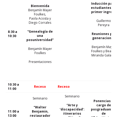
Inducción para
Bienvenida
estudiantes de
Benjamín Mayer
primer ingreso
Foulkes,
Paola Acosta y
Guillermo
Diego Corrales
Pereyra
“Genealogía de
8:30 a
Reuniones por
una
10:30
generaciones
posuniversidad”
Benjamín
Mayer
Benjamín Mayer
Foulkes
y Beatriz
Foulkes
Miranda Galarza
Presentaciones
10:30 a
Receso
Receso
11:00
Seminario
Seminario
Ponencias a
“Arte y
cargo de
“Walter
‘discapacidad’:
posgraduantes
11:00 a
Benjamin,
itinerarios
de
13:00
restaurador