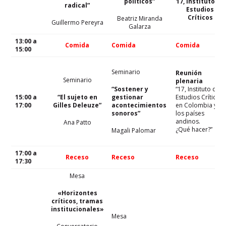
políticos”
17, Instituto de
radical”
Estudios
Críticos
Beatriz Miranda
Guillermo Pereyra
Galarza
13:00 a
Comida
Comida
Comida
15:00
Seminario
Reunión
Seminario
plenaria
“Sostener y
“17, Instituto de
15:00 a
“El sujeto en
gestionar
Estudios Críticos
17:00
Gilles Deleuze”
acontecimientos
en Colombia y
sonoros”
los países
andinos.
Ana Patto
¿Qué hacer?”
Magali Palomar
17:00 a
Receso
Receso
Receso
17:30
Mesa
«Horizontes
críticos, tramas
institucionales»
Mesa