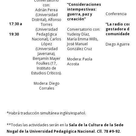
Conversatorio
“Consideraciones
con:
intempestivas:
Adrián Perea
Conferencia
guerra, paz y
(Universidad
creación”
Distrital), Alfonso
17:30 a
“La radio como
Torres
gestadora de
(Universidad
Conversatorio con:
comunidades”
19:30
Pedagógica
Yudeisy Díaz,
Nacional), Carlos
María Emma Wills,
López
José Manuel
Diego Aguirre
(Universidad
González Cruz
Javeriana),
Benjamín Mayer
Modera: P
aola
Foulkes (17,
Acosta
Instituto de
Estudios Críticos).
Modera: Diego
Corrales
*Habrá traducción simultánea inglés/español.
**Todas las actividades serán en la
Sala de la Cultura de la Sede
Nogal de la Universidad Pedagógica Nacional. Cll. 78 #9-92.