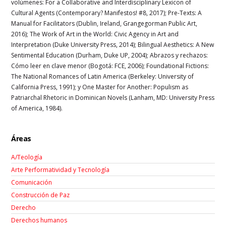
volúmenes:
For a Collaborative and Interdisciplinary Lexicon of
Cultural Agents
(Contemporary? Manifestos! #8, 2017);
Pre-Texts: A
Manual for Facilitators
(Dublin, Ireland, Grangegorman Public Art,
2016);
The Work of Art in the World: Civic Agency in Art and
Interpretation
(Duke University Press, 2014);
Bilingual Aesthetics: A New
Sentimental Education
(Durham, Duke UP, 2004);
Abrazos y rechazos:
Cómo leer en clave menor
(Bogotá: FCE, 2006);
Foundational Fictions:
The National Romances of Latin America
(Berkeley: University of
California Press, 1991); y
One Master for Another: Populism as
Patriarchal Rhetoric in Dominican Novels
(Lanham, MD: University Press
of America, 1984).
Áreas
A/Teología
Arte Performatividad y Tecnología
Comunicación
Construcción de Paz
Derecho
Derechos humanos