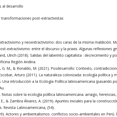
s al desarrollo
transformaciones post-extractivistas
Extractivismo y neoextractivismo: dos caras de la misma maldición. Más
ost-extractivismo: entre el discurso y la praxis. Algunas reflexiones gr
nd, Ulrich (2018). Salidas del laberinto capitalista : decrecimiento y 
icina Región Andina.
a, G. M., & Ronaldo, M. (2021). Posdesarrollo: Contexto, contradiccione
scobar, Arturo (2011). La naturaleza colonizada: ecología política y mi
. Una introducción a la Ecología Política latinoamericana (pasando po
Au.
 Notas sobre la ecología política latinoamericana: arraigo, herencias, d
E., & Zambra Álvarez, A. (2019). Apuntes iniciales para la construcci
s. Revista Latinoamericana, (54).
9). Actores y ambientalismos: conflictos socio-ambientales en Perú. Í