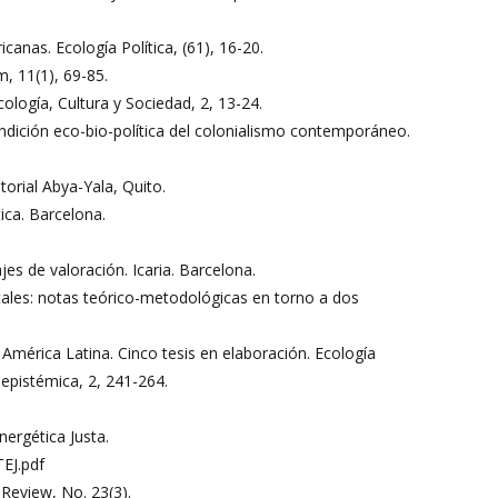
anas. Ecología Política, (61), 16-20.
m, 11(1), 69-85.
 Ecología, Cultura y Sociedad, 2, 13-24.
ndición eco-bio-política del colonialismo contemporáneo.
orial Abya-Yala, Quito.
tica. Barcelona.
jes de valoración. Icaria. Barcelona.
entales: notas teórico-metodológicas en torno a dos
América Latina. Cinco tesis en elaboración. Ecología
 epistémica, 2, 241-264.
ergética Justa.
TEJ.pdf
Review, No. 23(3).