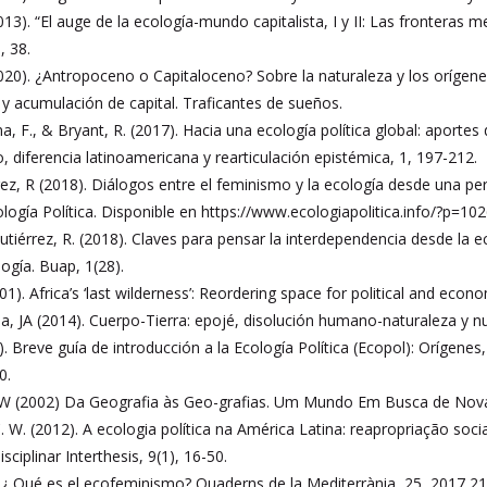
3). “El auge de la ecología-mundo capitalista, I y II: Las fronteras m
, 38.
0). ¿Antropoceno o Capitaloceno? Sobre la naturaleza y los orígenes 
a y acumulación de capital. Traficantes de sueños.
, F., & Bryant, R. (2017). Hacia una ecología política global: aportes 
, diferencia latinoamericana y rearticulación epistémica, 1, 197-212.
ez, R (2018). Diálogos entre el feminismo y la ecología desde una per
cología Política. Disponible en https://www.ecologiapolitica.info/?p=10
utiérrez, R. (2018). Claves para pensar la interdependencia desde la e
ogía. Buap, 1(28).
). Africa’s ‘last wilderness’: Reordering space for political and econo
, JA (2014). Cuerpo-Tierra: epojé, disolución humano-naturaleza y nu
6). Breve guía de introducción a la Ecología Política (Ecopol): Orígene
0.
 (2002) Da Geografia às Geo-grafias. Um Mundo Em Busca de Novas T
 W. (2012). A ecologia política na América Latina: reapropriação socia
sciplinar Interthesis, 9(1), 16-50.
). ¿ Qué es el ecofeminismo? Quaderns de la Mediterrània, 25, 2017 2