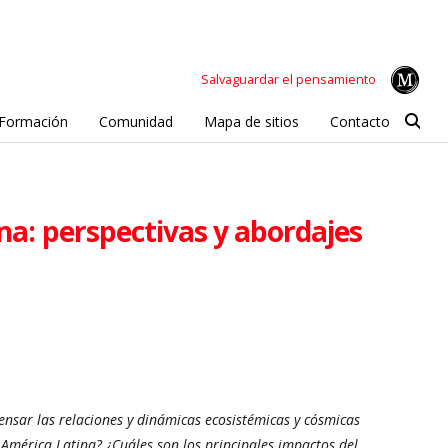
Salvaguardar el pensamiento
Formación
Comunidad
Mapa de sitios
Contacto
ina: perspectivas y abordajes
pensar las relaciones y dinámicas ecosistémicas y cósmicas
y América Latina? ¿Cuáles son los principales impactos del