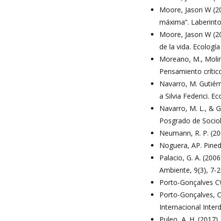
Moore, Jason W (201
máxima”. Laberinto
Moore, Jason W (202
de la vida. Ecologí
Moreano, M., Molina
Pensamiento crítico
Navarro, M. Gutiérr
a Silvia Federici. E
Navarro, M. L., & G
Posgrado de Sociol
Neumann, R. P. (2001
Noguera, AP. Pineda
Palacio, G. A. (200
Ambiente, 9(3), 7-2
Porto-Gonçalves CW
Porto-Gonçalves, C.
Internacional Interdi
Puleo, A. H. (2017