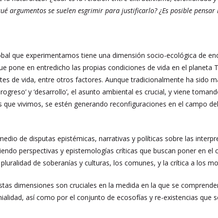
qué argumentos se suelen esgrimir para justificarlo? ¿Es posible pensar 
a global que experimentamos tiene una dimensión socio-ecológica de 
ue pone en entredicho las propias condiciones de vida en el planeta Ti
es de vida, entre otros factores. Aunque tradicionalmente ha sido 
ogreso’ y ‘desarrollo’, el asunto ambiental es crucial, y viene toman
is que vivimos, se estén generando reconfiguraciones en el campo de
edio de disputas epistémicas, narrativas y políticas sobre las interpret
iendo perspectivas y epistemologías críticas que buscan poner en el ce
 pluralidad de soberanías y culturas, los comunes, y la crítica a los 
stas dimensiones son cruciales en la medida en la que se comprende
nialidad, así como por el conjunto de ecosofías y re-existencias que s