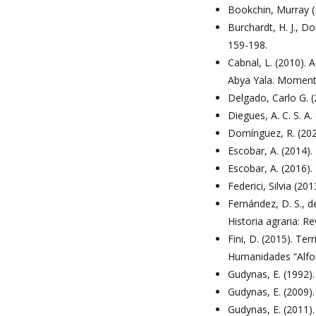
Bookchin, Murray (1
Burchardt, H. J., D
159-198.
Cabnal, L. (2010).
Abya Yala. Momento
Delgado, Carlo G. (
Diegues, A. C. S. A
Domínguez, R. (2021
Escobar, A. (2014). 
Escobar, A. (2016).
Federici, Silvia (2
Fernández, D. S., d
Historia agraria: Re
Fini, D. (2015). Te
Humanidades “Alfon
Gudynas, E. (1992)
Gudynas, E. (2009).
Gudynas, E. (2011).