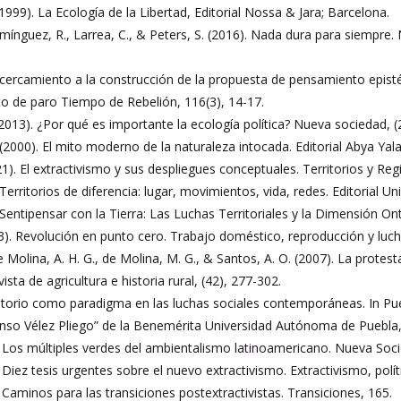
999). La Ecología de la Libertad, Editorial Nossa & Jara; Barcelona.
omínguez, R., Larrea, C., & Peters, S. (2016). Nada dura para siempre
 Acercamiento a la construcción de la propuesta de pensamiento epist
 de paro Tiempo de Rebelión, 116(3), 14-17.
2013). ¿Por qué es importante la ecología política? Nueva sociedad, (
. (2000). El mito moderno de la naturaleza intocada. Editorial Abya Yala
). El extractivismo y sus despliegues conceptuales. Territorios y Regi
Territorios de diferencia: lugar, movimientos, vida, redes. Editorial Un
 Sentipensar con la Tierra: Las Luchas Territoriales y la Dimensión On
013). Revolución en punto cero. Trabajo doméstico, reproducción y luc
e Molina, A. H. G., de Molina, M. G., & Santos, A. O. (2007). La prote
vista de agricultura e historia rural, (42), 277-302.
rritorio como paradigma en las luchas sociales contemporáneas. In Pueb
so Vélez Pliego” de la Benemérita Universidad Autónoma de Puebla, el
. Los múltiples verdes del ambientalismo latinoamericano. Nueva Soci
 Diez tesis urgentes sobre el nuevo extractivismo. Extractivismo, polí
 Caminos para las transiciones postextractivistas. Transiciones, 165.