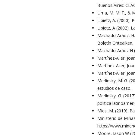
Buenos Aires: CLA
Lima, M. M. T., & M
Lipietz, A. (2000). 
Lipietz, A (2002). L
Machado-Aráoz, H. 
Boletín Onteaiken, 
Machado-Aráoz H (2
Martínez-Alier, Joan
Martínez-Alier, Joa
Martínez-Alier, Joa
Merlinsky, M. G. (2
estudios de caso.
Merlinsky, G. (2017
política latinoamer
Mies, M. (2019). Pa
Ministerio de Minas
https://www.minen
Moore, Jason W (20