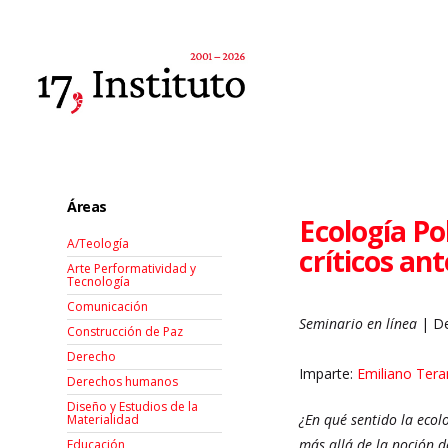
Áreas
Ecología Po
A/Teología
críticos ante
Arte Performatividad y
Tecnología
Comunicación
Seminario en línea
| De
Construcción de Paz
Derecho
Imparte:
Emiliano Ter
Derechos humanos
Diseño y Estudios de la
¿En qué sentido la ecol
Materialidad
más allá de la noción d
Educación