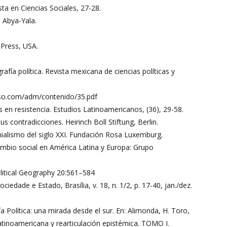
ta en Ciencias Sociales, 27-28.
l Abya-Yala.
 Press, USA.
afía política. Revista mexicana de ciencias políticas y
zaso.com/adm/contenido/35.pdf
los en resistencia. Estudios Latinoamericanos, (36), 29-58.
 contradicciones. Heirinch Boll Stiftung, Berlin.
olonialismo del siglo XXI. Fundación Rosa Luxemburg.
cambio social en América Latina y Europa: Grupo
olitical Geography 20:561–584
iedade e Estado, Brasília, v. 18, n. 1/2, p. 17-40, jan./dez.
 Política: una mirada desde el sur. En: Alimonda, H. Toro,
 latinoamericana y rearticulación epistémica. TOMO I.