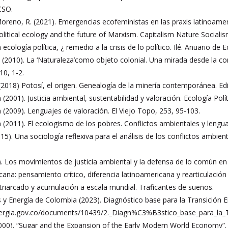
CSO.
oreno, R. (2021). Emergencias ecofeministas en las praxis latinoameric
Political ecology and the future of Marxism. Capitalism Nature Socialis
a ecología política, ¿ remedio a la crisis de lo político. Ilé. Anuario de
(2010). La ‘Naturaleza’como objeto colonial. Una mirada desde la co
10, 1-2.
018) Potosí, el origen. Genealogía de la minería contemporánea. Edit
 (2001). Justicia ambiental, sustentabilidad y valoración. Ecología Polí
n (2009). Lenguajes de valoración. El Viejo Topo, 253, 95-103.
n (2011). El ecologismo de los pobres. Conflictos ambientales y lengua
015). Una sociología reflexiva para el análisis de los conflictos ambi
). Los movimientos de justicia ambiental y la defensa de lo común en 
icana: pensamiento crítico, diferencia latinoamericana y rearticulación
triarcado y acumulación a escala mundial. Traficantes de sueños.
 y Energía de Colombia (2023). Diagnóstico base para la Transición En
ergia.gov.co/documents/10439/2._Diagn%C3%B3stico_base_para_la_
00). “Sugar and the Expansion of the Early Modern World Economy”. 