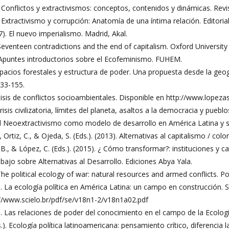
 Conflictos y extractivismos: conceptos, contenidos y dinámicas. Revis
 Extractivismo y corrupción: Anatomía de una íntima relación. Editoria
). El nuevo imperialismo. Madrid, Akal.
Seventeen contradictions and the end of capitalism. Oxford University
. Apuntes introductorios sobre el Ecofeminismo. FUHEM.
Espacios forestales y estructura de poder. Una propuesta desde la geogr
133-155.
lisis de conflictos socioambientales. Disponible en http://www.lope
risis civilizatoria, límites del planeta, asaltos a la democracia y pueb
El Neoextractivismo como modelo de desarrollo en América Latina y sus
 Ortiz, C., & Ojeda, S. (Eds.). (2013). Alternativas al capitalismo / c
 B., & López, C. (Eds.). (2015). ¿ Cómo transformar?: instituciones y 
jo sobre Alternativas al Desarrollo. Ediciones Abya Yala.
The political ecology of war: natural resources and armed conflicts. P
. La ecología política en América Latina: un campo en construcción. Soc
://www.scielo.br/pdf/se/v18n1-2/v18n1a02.pdf
). Las relaciones de poder del conocimiento en el campo de la Ecología
s.). Ecología política latinoamericana: pensamiento crítico, diferencia