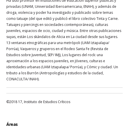
Ha sido profesor en instituciones de educación superior públicas y
privadas (UNAM, Universidad Iberoamericana, ENAH), y además de
droga, violencia y poder ha investigado y publicado sobre temas
como tatuaje (del que editó y publicó el libro colectivo Tinta y Carne.
Tatuajes y piercings en sociedades contemporáneas), culturas
juveniles, espacios de ocio, ciudad y música. Entre otras publicaciones
suyas, están Los skándalos de Alicia en La ciudad desde sus lugares.
13 ventanas etnográficas para una metrópoli (UAM Iztapalapa/
Porrúa), Vaqueros y gruperos en el Rodeo Santa Fe (Revista de
Estudios sobre Juventud, SEP/ IMJ), Los lugares del rock: una
aproximación a los espacios juveniles, en Jóvenes, culturas e
identidades urbanas (UAM Iztapalapa/ Porrúa), y Cómic y ciudad. Un
tributo a los Burrón (Antropologías y estudios de la ciudad,
CONACULTA/ INAH).
©2018 17, Instituto de Estudios Críticos
Áreas