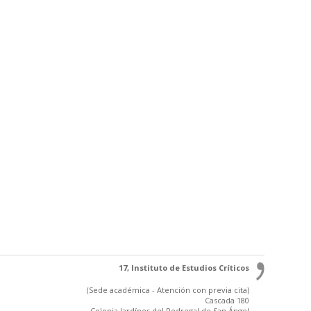
17, Instituto de Estudios Críticos
(Sede académica - Atención con previa cita)
Cascada 180
Colonia Jardínes del Pedregal de San Ángel