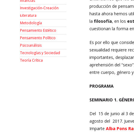
Infancias
producción de pensamie
Investigación-Creación
hasta ahora hemos uti
Łiteratura
la
filosofía
, en los
est
Metodología
cuestionan la forma en
Pensamiento Estético
Pensamiento Político
Es por ello que consid
Psicoanálisis
sexualidad requiere re
Tecnologías y Sociedad
importantes, desplaza
Teoría Crítica
aprehensión del “sexo”, 
entre cuerpo, género y 
PROGRAMA
SEMINARIO 1.
GÉNERO
Del 15 de junio al 3 de
agosto del 2017. Jueve
Imparte
Alba Pons R