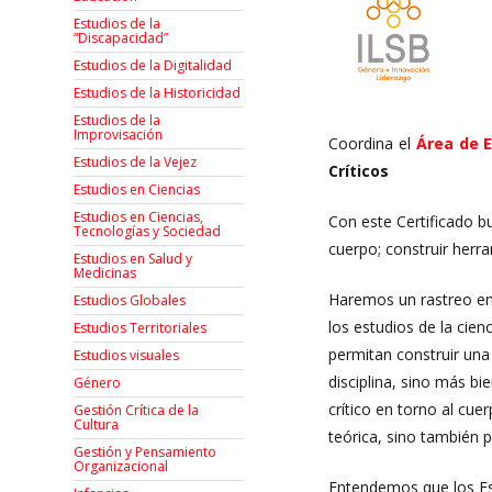
Estudios de la
“Discapacidad”
Estudios de la Digitalidad
Estudios de la Historicidad
Estudios de la
Improvisación
Coordina el
Área de E
Estudios de la Vejez
Críticos
Estudios en Ciencias
Estudios en Ciencias,
Con este Certificado b
Tecnologías y Sociedad
cuerpo; construir herr
Estudios en Salud y
Medicinas
Haremos un rastreo en
Estudios Globales
los estudios de la cien
Estudios Territoriales
permitan construir una 
Estudios visuales
disciplina, sino más bi
Género
crítico en torno al cu
Gestión Crítica de la
Cultura
teórica, sino también po
Gestión y Pensamiento
Organizacional
Entendemos que los Est