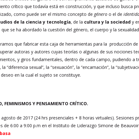
nto crítico que todavía está en construcción, y que incluso busca pr
lizado, como puede ser el mismo concepto de
género
o el de
identid
udios de la ciencia y tecnología
, de la
cultura y la sociedad
y e
 que se ha abordado la cuestión del género, el cuerpo y la sexualidad
eramos que fabricar esta caja de herramientas para la producción de 
cuperar autoras y autores cuyas teorías o algunas de sus nociones te
mientos, y giros fundamentales, dentro de cada campo, pudiendo a t
la “diferencia sexual”, la “sexuación”, la “encarnación”, la “subjetivaci
deseo en la cual el sujeto se constituye.
, FEMINISMOS Y PENSAMIENTO CRÍTICO.
 agosto de 2017 (24 hrs presenciales + 8 horas virtuales). Sesiones pres
s de 6:00 a 9:00 p.m en el Instituto de Liderazgo Simone de Beauvoir
abasa