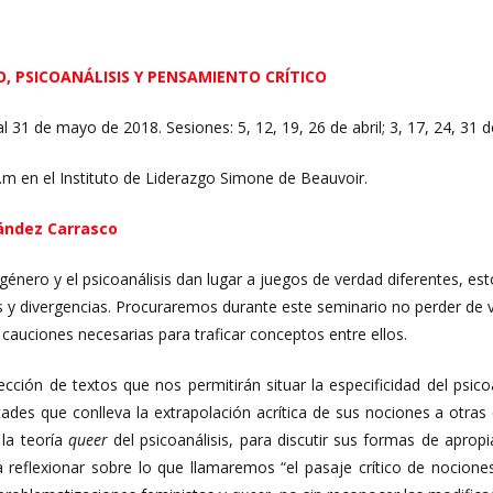
O, PSICOANÁLISIS Y PENSAMIENTO CRÍTICO
al 31 de mayo de 2018. Sesiones: 5, 12, 19, 26 de abril; 3, 17, 24, 31
p.m en el Instituto de Liderazgo Simone de Beauvoir.
ández Carrasco
e género y el psicoanálisis dan lugar a juegos de verdad diferentes, e
es y divergencias. Procuraremos durante este seminario no perder de 
 cauciones necesarias para traficar conceptos entre ellos.
cción de textos que nos permitirán situar la especificidad del psico
ultades que conlleva la extrapolación acrítica de sus nociones a otra
 la teoría
queer
del psicoanálisis, para discutir sus formas de apropi
a reflexionar sobre lo que llamaremos “el pasaje crítico de nocion