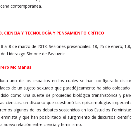
xicana contemporánea.
O, CIENCIA Y TECNOLOGÍA Y PENSAMIENTO CRÍTICO
8 al 8 de marzo de 2018. Sesiones presenciales: 18, 25 de enero; 1,8,
to de Liderazgo Simone de Beauvoir.
rero Mc Manus
 duda uno de los espacios en los cuales se han configurado discu
vidades de un sujeto sexuado que paradójicamente ha sido colocado
ido como una suerte de propiedad biológica transhistórica y pancul
 las ciencias, un discurso que cuestionó las epistemologías imperante
remos algunos de los debates sostenidos en los Estudios Feministas 
eminista y que han posibilitado el surgimiento de discursos científic
na nueva relación entre ciencia y feminismo.