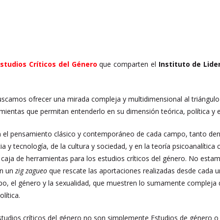
studios Críticos del Género
que comparten el
Instituto de Lid
uscamos ofrecer una mirada compleja y multidimensional al triángulo
amientas que permitan entenderlo en su dimensión teórica, política y 
 el pensamiento clásico y contemporáneo de cada campo, tanto dentr
cia y tecnología, de la cultura y sociedad, y en la teoría psicoanalíti
caja de herramientas para los estudios críticos del género.
No estamo
en un
zig zagueo
que rescate las aportaciones realizadas desde cada 
erpo, el género y la sexualidad, que muestren lo sumamente compleja 
lítica.
udios críticos del género no son simplemente Estudios de género o E