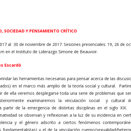
O, SOCIEDAD Y PENSAMIENTO CRÍTICO
017 al 30 de noviembre de 2017. Sesiones presenciales: 19, 26 de oct
p.m en el Instituto de Liderazgo Simone de Beauvoir.
es Escardó
rindar las herramientas necesarias para pensar acerca de las discusi
iados) en el marco más amplio de la teoría social y cultural. Partir
r de ella veremos desplegarse toda una serie de problemas que será
steriormente examinaremos la vinculación social y cultural d
 partir de la emergencia de distintas disciplinas en el siglo X
matividad se observan y reflexionan a la luz de su incidencia en 
lencia y el género adscrito a ciertos fenómenos contemporáneo
s fundamentalistas) y el de la vinculación cuerpo/sexualidad/heter