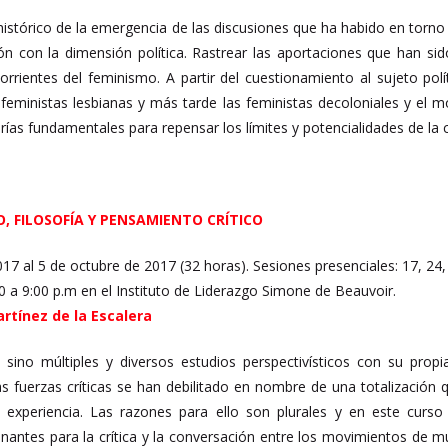
stórico de la emergencia de las discusiones que ha habido en torno 
ión con la dimensión política. Rastrear las aportaciones que han sid
orrientes del feminismo. A partir del cuestionamiento al sujeto pol
 feministas lesbianas y más tarde las feministas decoloniales y el 
as fundamentales para repensar los límites y potencialidades de la ca
O, FILOSOFÍA Y PENSAMIENTO CRÍTICO
17 al 5 de octubre de 2017 (32 horas). Sesiones presenciales: 17, 24,
00 a 9:00 p.m en el Instituto de Liderazgo Simone de Beauvoir.
rtínez de la Escalera
ino múltiples y diversos estudios perspectivísticos con su propia
s fuerzas críticas se han debilitado en nombre de una totalización q
 experiencia. Las razones para ello son plurales y en este curso 
antes para la crítica y la conversación entre los movimientos de mu