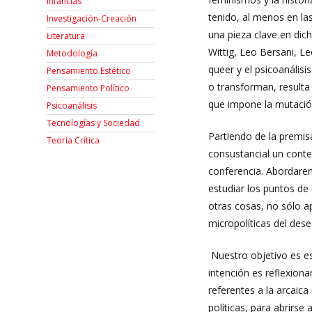
Infancias
tenido, al menos en la
Investigación-Creación
una pieza clave en dic
Łiteratura
Wittig, Leo Bersani, L
Metodología
queer y el psicoanálisi
Pensamiento Estético
o transforman, resulta 
Pensamiento Político
que impone la mutació
Psicoanálisis
Tecnologías y Sociedad
Partiendo de la premis
Teoría Crítica
consustancial un conte
conferencia. Abordarem
estudiar los puntos de 
otras cosas, no sólo a
micropolíticas del dese
Nuestro objetivo es es
intención es reflexion
referentes a la arcaica 
políticas, para abrirse