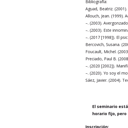
Bibliografía:
Aguad, Beatriz. (2001).
Allouch, Jean. (1999). 
–. (2003). Avergonzado
–. (2003). Este innomin
–. (2017 [1998]). El ps
Bercovich, Susana. (20
Foucault, Michel. (200
Preciado, Paul B. (200
–. (2020 [2002]). Mani
–. (2020). Yo soy el m
Sáez, Javier. (2004). Te
El seminario está
horario fijo, per
Inscripción: