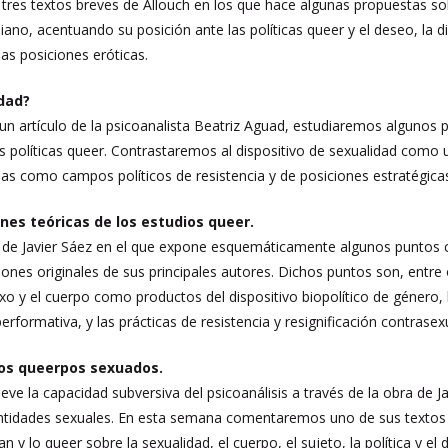
res textos breves de Allouch en los que hace algunas propuestas sob
ano, acentuando su posición ante las políticas queer y el deseo, la dim
las posiciones eróticas.
idad?
 un artículo de la psicoanalista Beatriz Aguad, estudiaremos algunos 
as políticas queer. Contrastaremos al dispositivo de sexualidad como
as como campos políticos de resistencia y de posiciones estratégicas 
nes teóricas de los estudios queer.
 de Javier Sáez en el que expone esquemáticamente algunos puntos c
nes originales de sus principales autores. Dichos puntos son, entre ot
xo y el cuerpo como productos del dispositivo biopolítico de género, 
rformativa, y las prácticas de resistencia y resignificación contrasex
 los queerpos sexuados.
ieve la capacidad subversiva del psicoanálisis a través de la obra de 
dentidades sexuales. En esta semana comentaremos uno de sus textos
n y lo queer sobre la sexualidad, el cuerpo, el sujeto, la política y el 