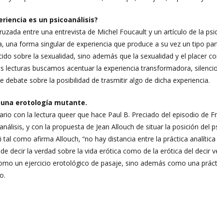
eriencia es un psicoanálisis?
ruzada entre una entrevista de Michel Foucault y un artículo de la ps
, una forma singular de experiencia que produce a su vez un tipo part
ido sobre la sexualidad, sino además que la sexualidad y el placer
 lecturas buscamos acentuar la experiencia transformadora, silenciosa
 debate sobre la posibilidad de trasmitir algo de dicha experiencia.
es una erotología mutante.
ario con la lectura queer que hace Paul B. Preciado del episodio de F
análisis, y con la propuesta de Jean Allouch de situar la posición del
i tal como afirma Allouch, “no hay distancia entre la práctica analític
 de decir la verdad sobre la vida erótica como de la erótica del decir 
 como un ejercicio erotológico de pasaje, sino además como una prá
o.