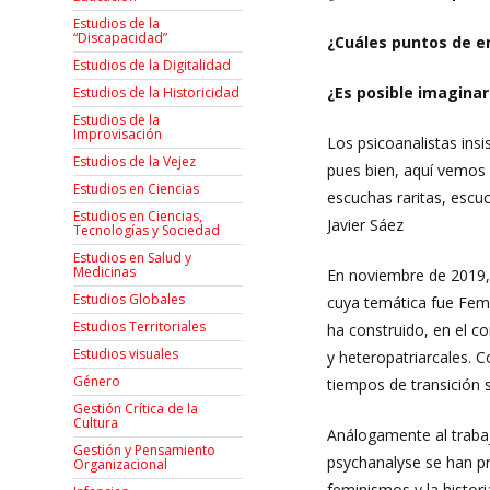
Estudios de la
“Discapacidad”
¿Cuáles puntos de en
Estudios de la Digitalidad
¿Es posible imaginar
Estudios de la Historicidad
Estudios de la
Improvisación
Los psicoanalistas ins
Estudios de la Vejez
pues bien, aquí vemos
Estudios en Ciencias
escuchas raritas, escu
Estudios en Ciencias,
Javier Sáez
Tecnologías y Sociedad
Estudios en Salud y
Medicinas
En noviembre de 2019, 
Estudios Globales
cuya temática fue Femm
Estudios Territoriales
ha construido, en el c
Estudios visuales
y heteropatriarcales. C
Género
tiempos de transición 
Gestión Crítica de la
Cultura
Análogamente al trabaj
Gestión y Pensamiento
psychanalyse se han p
Organizacional
feminismos y la histori