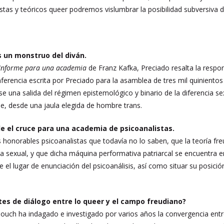
istas y teóricos queer podremos vislumbrar la posibilidad subversiva 
es un monstruo del diván.
Informe para una academia
de Franz Kafka, Preciado resalta la respons
ferencia escrita por Preciado para la asamblea de tres mil quinientos
rse una salida del régimen epistemológico y binario de la diferencia 
e, desde una jaula elegida de hombre trans.
de el cruce para una academia de psicoanalistas.
s honorables psicoanalistas que todavía no lo saben, que la teoría f
cia sexual, y que dicha máquina performativa patriarcal se encuentra 
e el lugar de enunciación del psicoanálisis, así como situar su posici
tes de diálogo entre lo queer y el campo freudiano?
llouch ha indagado e investigado por varios años la convergencia entre 