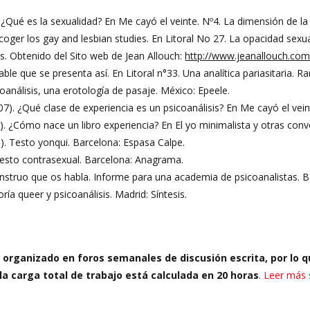
 ¿Qué es la sexualidad? En Me cayó el veinte. Nº4. La dimensión de la
Acoger los gay and lesbian studies. En Litoral No 27. La opacidad sexua
s. Obtenido del Sito web de Jean Allouch:
http://www.jeanallouch.com
able que se presenta así. En Litoral n°33. Una analítica pariasitaria. R
icoanálisis, una erotología de pasaje. México: Epeele.
07). ¿Qué clase de experiencia es un psicoanálisis? En Me cayó el vei
3). ¿Cómo nace un libro experiencia? En El yo minimalista y otras con
8). Testo yonqui. Barcelona: Espasa Calpe.
fiesto contrasexual. Barcelona: Anagrama.
onstruo que os habla. Informe para una academia de psicoanalistas. 
oría queer y psicoanálisis. Madrid: Síntesis.
 organizado en foros semanales de discusión escrita, por lo qu
o la carga total de trabajo está calculada en 20 horas
.
Leer más s