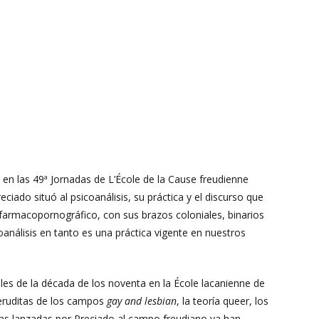
 en las 49ª Jornadas de L’École de la Cause freudienne
iado situó al psicoanálisis, su práctica y el discurso que
 farmacopornográfico, con sus brazos coloniales, binarios
oanálisis en tanto es una práctica vigente en nuestros
ales de la década de los noventa en la École lacanienne de
 eruditas de los campos
gay and lesbian
, la teoría queer, los
ticas lanzadas por Preciado al campo freudiano ya han