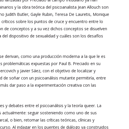
arios y la obra teórica del psicoanalista Jean Allouch son
o Judith Butler, Gayle Rubin, Teresa De Lauretis, Monique
críticos sobre los puntos de cruce y encuentro entre lo
cción de conceptos y a su vez dichos conceptos se disuelven
ia del dispositivo de sexualidad y cuáles son los desafíos
er se derivan, como una producción moderna a la que le es
as problemáticas expuestas por Paul B. Preciado en su
covich y Javier Sáez, con el objetivo de localizar y
dad de soñar con un psicoanálisis mutante permitiría, entre
emás dar paso a la experimentación creativa con las
 y debates entre el psicoanálisis y la teoría queer. La
isis actualmente: seguir sosteniendo como uno de sus
cal, o bien, retomar las críticas teóricas, clínicas y
scurso. Al indagar en los puentes de diálogo ya construidos