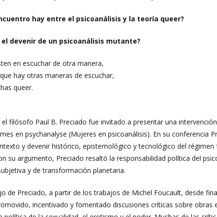
cuentro hay entre el psicoanálisis y la teoría queer?
 el devenir de un psicoanálisis mutante?
isten en escuchar de otra manera,
 que hay otras maneras de escuchar,
chas queer.
el filósofo Paul B. Preciado fue invitado a presentar una intervención
es en psychanalyse (Mujeres en psicoanálisis). En su conferencia Prec
ontexto y devenir histórico, epistemológico y tecnológico del régimen
on su argumento, Preciado resaltó la responsabilidad política del psic
subjetiva y de transformación planetaria.
o de Preciado, a partir de los trabajos de Michel Foucault, desde fin
romovido, incentivado y fomentado discusiones críticas sobre obras
a política de la sexualidad, el erotismo y el poder. Muchas de las crí