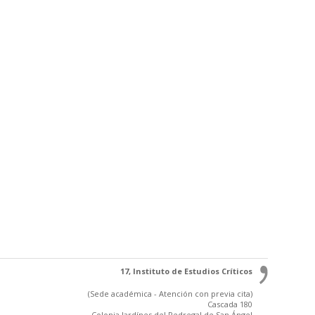
17, Instituto de Estudios Críticos
(Sede académica - Atención con previa cita)
Cascada 180
Colonia Jardínes del Pedregal de San Ángel