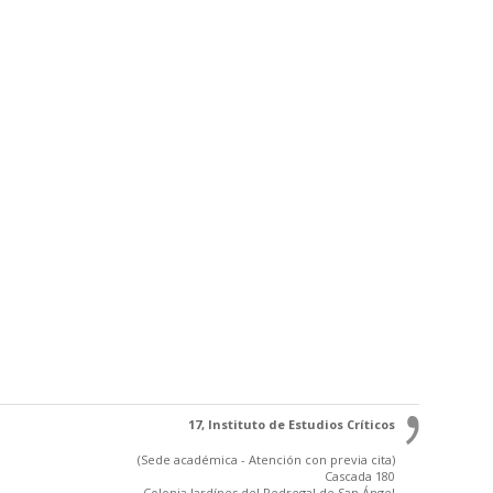
17, Instituto de Estudios Críticos
(Sede académica - Atención con previa cita)
Cascada 180
Colonia Jardínes del Pedregal de San Ángel