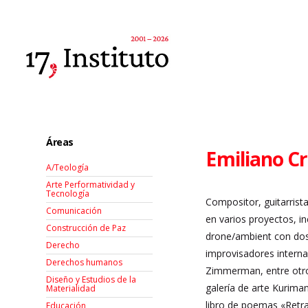
Áreas
Emiliano C
A/Teología
Arte Performatividad y
Tecnología
Compositor, guitarrista
Comunicación
en varios proyectos, i
Construcción de Paz
drone/ambient con dos 
Derecho
improvisadores interna
Derechos humanos
Zimmerman, entre otros
Diseño y Estudios de la
galería de arte Kurima
Materialidad
libro de poemas «Retra
Educación