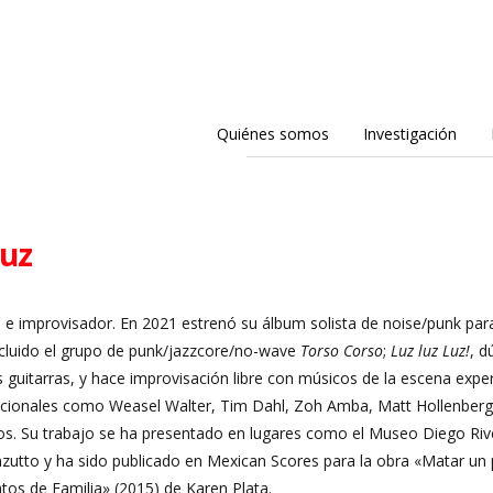
Quiénes somos
Investigación
ruz
 e improvisador. En 2021 estrenó su álbum solista de noise/punk para 
ncluido el grupo de punk/jazzcore/no-wave
Torso Corso
;
Luz luz Luz!
, d
guitarras, y hace improvisación libre con músicos de la escena expe
cionales como Weasel Walter, Tim Dahl, Zoh Amba, Matt Hollenberg, A
. Su trabajo se ha presentado en lugares como el Museo Diego Rivera-
nzutto y ha sido publicado en Mexican Scores para la obra «Matar un
tos de Familia» (2015) de Karen Plata.