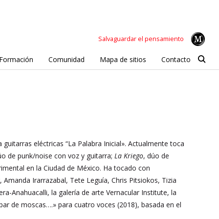
Salvaguardar el pensamiento
Formación
Comunidad
Mapa de sitios
Contacto
guitarras eléctricas “La Palabra Inicial». Actualmente toca
úo de punk/noise con voz y guitarra;
La Kriego
, dúo de
rimental en la Ciudad de México. Ha tocado con
manda Irarrazabal, Tete Leguía, Chris Pitsiokos, Tizia
Anahuacalli, la galería de arte Vernacular Institute, la
 par de moscas….» para cuatro voces (2018), basada en el